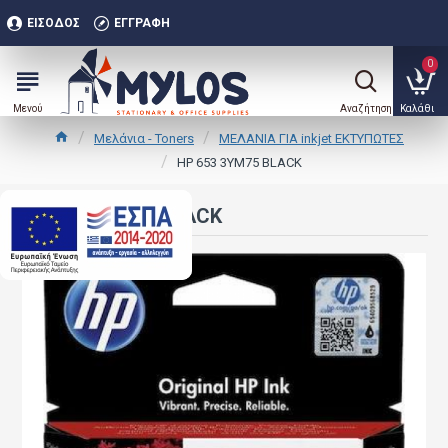
ΕΊΣΟΔΟΣ
ΕΓΓΡΑΦΉ
0
Μελάνια - Toners
ΜΕΛΑΝΙΑ ΓΙΑ inkjet ΕΚΤΥΠΩΤΕΣ
HP 653 3YM75 BLACK
HP 653 3YM75 BLACK
.