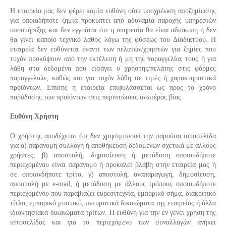
Η εταιρεία μας δεν φέρει καμία ευθύνη ούτε υποχρέωση αποζημίωσης
για οποιαδήποτε ζημία προκύπτει από αδυναμία παροχής υπηρεσιών
υποστήριξης και δεν εγγυάται ότι η υπηρεσία θα είναι αδιάκοπη ή δεν
θα γίνει κάποιο τεχνικό λάθος λόγω της φύσεως του Διαδικτύου. Η
εταιρεία δεν ευθύνεται έναντι των πελατών/χρηστών για ζημίες που
τυχόν προκύψουν από την εκτέλεση ή μη της παραγγελίας τους ή για
λάθη στα δεδομένα που εισάγει ο χρήστης/πελάτης στις φόρμες
παραγγελιών, καθώς και για τυχόν λάθη σε τιμές ή χαρακτηριστικά
προϊόντων. Επίσης η εταιρεία επιφυλάσσεται ως προς το χρόνο
παράδοσης των προϊόντων στις περιπτώσεις ανωτέρας βίας.
Ευθύνη Χρήστη
Ο χρήστης αποδέχεται ότι δεν χρησιμοποιεί την παρούσα ιστοσελίδα
για α) παράνομη συλλογή ή αποθήκευση δεδομένων σχετικά με άλλους
χρήστες, β) αποστολή, δημοσίευση ή μετάδοση οποιουδήποτε
περιεχομένου είναι παράνομο ή προκαλεί βλάβη στην εταιρεία μας ή
σε οποιονδήποτε τρίτο, γ) αποστολή, αναπαραγωγή, δημοσίευση,
αποστολή με e-mail, ή μετάδοση με άλλους τρόπους οποιουδήποτε
περιεχομένου που παραβιάζει ευρεσιτεχνία, εμπορικό σήμα, διακριτικό
τίτλο, εμπορικό μυστικό, πνευματικά δικαιώματα της εταιρείας ή άλλα
ιδιοκτησιακά δικαιώματα τρίτων. Η ευθύνη για την εν γένει χρήση της
ιστοσελίδας και για το περιεχόμενο των συναλλαγών ανήκει