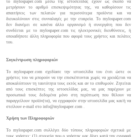
το
mylospaper
.
com
μέσω της ιστοσελίδας έχουν ως σκοπό να
μετρήσουν το αριθμό επισκεψιμότητας της, να καθορίσουν τις
απαιτήσεις των πελατών για περισσότερα προϊόντα και να
διευκολύνουν στις συνναλαγές με την εταιρεία. Το mylospaper.com
δεν διανέμει σε κανένα άλλο οργανισμό ή συνεργάτη που δεν
συνδέεται με το
mylospaper
.
com
τις ηλεκτρονικές διευθύνσεις, ή
οποιαδήποτε άλλη πληροφορία που αφορά τους χρήστες και πελάτες
του.
Συγκέντρωση πληροφοριών
Το
mylospaper
.
com
σχεδίασε την ιστοσελίδα του έτσι ώστε οι
χρήστες του να μπορούν να την επισκέπτονται χωρίς να χρειάζεται να
αποκαλύπτουν τη ταυτότητα τους εκτός και αν το επιθυμούν. Ζητείται
από τους επισκέπτες της ιστοσελίδας μας, να μας παρέχουν με
προσωπικά τους δεδομένα μόνο στη περίπτωση που θέλουν να
παραγγείλουν προϊόν(τα), να εγγραφούν στην ιστοσελίδα μας και/ή να
στείλουν e-mail στο
info
@
mylospaper
.
com
.
Χρήση των Πληροφοριών
Το
mylospaper
.
com
συλλέγει δύο τύπους πληροφοριών σχετικά με
τους χρήστες: (1) στοιχεία που ο χρήστης μας δίνει κατά την εγγραφή