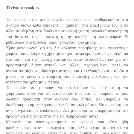
Τι είναι τα cookies
Τα cookies είναι μικρά αρχεία κειμένου που αποθηκεύονται στο
σκληρό δίσκο κάθε επισκέπτη / χρήστη, στο smartphone του ή σε
άλλη συνδεμένη στο διαδίκτυο συσκευή για τη μοναδική αναγνώριση
του browser του επισκέπτη ή την αποθήκευση πληροφοριών &
ρυθμίσεων στο browser, όπως η γλώσσα προτίμησης.
Χρησιμοποιούνται για την διευκόλυνση πρόσβασης του επισκέπτη /
χρήστη όσον αφορά τη χρησιμοποίηση συγκεκριμένων υπηρεσιών του
site μας, για την παροχή εξατομικευμένων ιστοσελίδων και για την
προσαρμογή διαφημιστικού και άλλου περιεχομένου ώστε να
αντικατοπτρίζει τις ιδιαίτερες ανάγκες και τα ενδιαφέροντά σας. Αυτό
μπορεί να κάνει την επόμενή σας επίσκεψη ευκολότερη και τον
ιστότοπο πιο χρήσιμο για εσάς.
Τα cookies δε μπορούν να εκτελεσθούν ως κωδικοί ή να
χρησιμοποιηθούν για να μεταδώσουν ιούς και δε μπορούν να μας
δώσουν πρόσβαση στον σκληρό σας δίσκο. Δε μπορούμε να
διαβάσουμε καμία πληροφορία από τον σκληρό σας δίσκο ακόμη και
αν αποθηκεύσουμε cookies εκεί. Δεν μπορούμε να εξακριβώσουμε την
προσωπική σας ταυτότητα από τις πληροφορίες αυτές.
Μπορείτε να απενεργοποιήσετε τα cookies που είναι ήδη
αποθηκευμένα στον υπολογιστή σας αλλά, είναι σημαντικό να
γνωρίζετε ότι κάποιες λειτουργίες είναι διαθέσιμες μόνο μέσω της