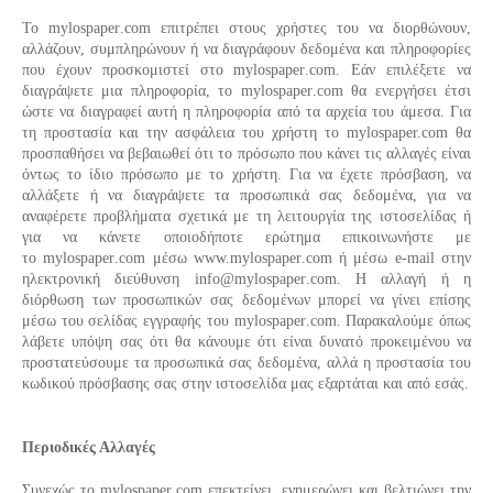
Το
mylospaper
.
com
επιτρέπει στους χρήστες του να διορθώνουν,
αλλάζουν, συμπληρώνουν ή να διαγράφουν δεδομένα και πληροφορίες
που έχουν προσκομιστεί στο
mylospaper
.
com
. Εάν επιλέξετε να
διαγράψετε μια πληροφορία, το
mylospaper
.
com
θα ενεργήσει έτσι
ώστε να διαγραφεί αυτή η πληροφορία από τα αρχεία του άμεσα. Για
τη προστασία και την ασφάλεια του χρήστη το mylospaper.com θα
προσπαθήσει να βεβαιωθεί ότι το πρόσωπο που κάνει τις αλλαγές είναι
όντως το ίδιο πρόσωπο με το χρήστη. Για να έχετε πρόσβαση, να
αλλάξετε ή να διαγράψετε τα προσωπικά σας δεδομένα, για να
αναφέρετε προβλήματα σχετικά με τη λειτουργία της ιστοσελίδας ή
για να κάνετε οποιοδήποτε ερώτημα επικοινωνήστε με
το
mylospaper
.
com
μέσω www.
mylospaper
.
com
ή μέσω e-mail στην
ηλεκτρονική διεύθυνση
info
@
mylospaper
.
com
. Η αλλαγή ή η
διόρθωση των προσωπικών σας δεδομένων μπορεί να γίνει επίσης
μέσω του σελίδας εγγραφής του
mylospaper
.
com
. Παρακαλούμε όπως
λάβετε υπόψη σας ότι θα κάνουμε ότι είναι δυνατό προκειμένου να
προστατεύσουμε τα προσωπικά σας δεδομένα, αλλά η προστασία του
κωδικού πρόσβασης σας στην ιστοσελίδα μας εξαρτάται και από εσάς.
Περιοδικές Αλλαγές
Συνεχώς το
mylospaper
.
com
επεκτείνει, ενημερώνει και βελτιώνει την