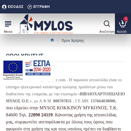
ΕΊΣΟΔΟΣ
ΕΓΓΡΑΦΉ
0
Όροι Χρήσης
ΌΡΟΙ ΧΡΉΣΗΣ
.
Εισαγωγή
Καλώς ήλθατε στο
mylospaper
.
com
. Η παρούσα ιστοσελίδα είναι το
επίσημο ηλεκτρονικό κατάστημα πώλησης προϊόντων μέσω του
διαδικτύου της εταιρείας με την επωνυμία «
ΒΙΒΛΙΟΧΑΡΤΟΠΩΛΕΙΟ
,
ΜΥΛΟΣ Ο.Ε.
», με Α.Φ.Μ.
800707831
, Γ.Ε.ΜΗ.
137664038000
που εδρεύει στην ΜΥΛΟΣ ΚΟΚΚΙΝΟΥ ΜΥΚΟΝΟΣ, Τ.Κ.
84600 Τηλ.
22890 24119
. Κάνοντας χρήση της ιστοσελίδας
μας, συμφωνείτε ανεπιφύλακτα με όλους τους όρους που
αφορούν στη χρήση της και τους οποίους πρέπει να διαβάσετε