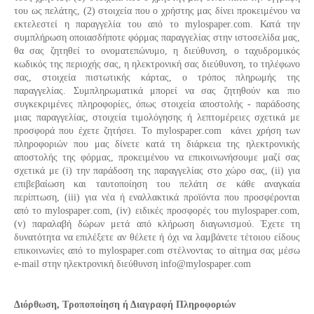
του ως πελάτης, (2) στοιχεία που ο χρήστης μας δίνει προκειμένου να
εκτελεστεί η παραγγελία του από το
mylospaper
.
com
. Κατά την
συμπλήρωση οποιασδήποτε φόρμας παραγγελίας στην ιστοσελίδα μας,
θα σας ζητηθεί το ονοματεπώνυμο, η διεύθυνση, ο ταχυδρομικός
κωδικός της περιοχής σας, η ηλεκτρονική σας διεύθυνση, το τηλέφωνο
σας, στοιχεία πιστωτικής κάρτας, ο τρόπος πληρωμής της
παραγγελίας. Συμπληρωματικά μπορεί να σας ζητηθούν και πιο
συγκεκριμένες πληροφορίες, όπως στοιχεία αποστολής - παράδοσης
μιας παραγγελίας, στοιχεία τιμολόγησης ή λεπτομέρειες σχετικά με
προσφορά που έχετε ζητήσει. Το
mylospaper
.
com
κάνει χρήση των
πληροφοριών που μας δίνετε κατά τη διάρκεια της ηλεκτρονικής
αποστολής της φόρμας, προκειμένου να επικοινωνήσουμε μαζί σας
σχετικά με (i) την παράδοση της παραγγελίας στο χώρο σας, (ii) για
επιβεβαίωση και ταυτοποίηση του πελάτη σε κάθε αναγκαία
περίπτωση, (iii) για νέα ή εναλλακτικά προϊόντα που προσφέρονται
από το
mylospaper
.
com
, (iv) ειδικές προσφορές του
mylospaper
.
com
,
(v) παραλαβή δώρων μετά από κλήρωση διαγωνισμού. Έχετε τη
δυνατότητα να επιλέξετε αν θέλετε ή όχι να λαμβάνετε τέτοιου είδους
επικοινωνίες από το
mylospaper
.
com
στέλνοντας το αίτημα σας μέσω
e-mail στην ηλεκτρονική διεύθυνση
info
@
mylospaper
.
com
Διόρθωση, Τροποποίηση ή Διαγραφή Πληροφοριών