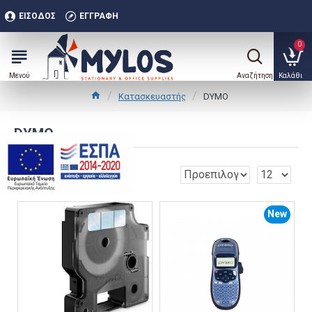
ΕΊΣΟΔΟΣ
ΕΓΓΡΑΦΉ
0
Κατασκευαστής
DYMO
DYMO
.
0
New