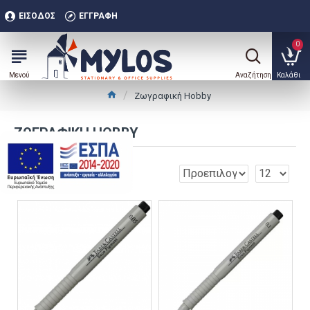
ΕΊΣΟΔΟΣ
ΕΓΓΡΑΦΉ
0
Ζωγραφική Hobby
ΖΩΓΡΑΦΙΚΉ HOBBY
.
0