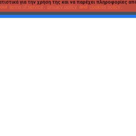
τιστικά για την χρήση της και να παρέχει πληροφορίες απ
 our
terms of service
,
privacy policy
and
cookies policy
.
SKAG
PP 4/32
ΚΛΑΣΕΡ SKAG ECONOMY PP 4/32
ΚΛΑΣΕΡ
ΜΩΒ
τησέ μας
Άμεση αγορά
Ρωτησέ μας
Άμεση 
SKAG