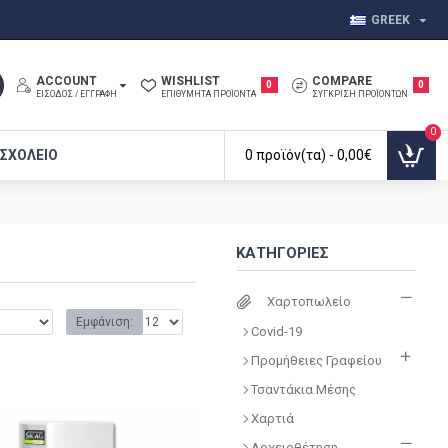
GREEK
ACCOUNT
WISHLIST
COMPARE
0
0
ΕΊΣΟΔΟΣ / ΕΓΓΡΑΦΉ
ΕΠΙΘΥΜΗΤΆ ΠΡΟΪΌΝΤΑ
ΣΎΓΚΡΙΣΗ ΠΡΟΪΌΝΤΩΝ
0
 ΣΧΟΛΕΊΟ
0 προϊόν(τα) - 0,00€
ΚΑΤΗΓΟΡΊΕΣ
Χαρτοπωλείο
Εμφάνιση:
Covid-19
Προμήθειες Γραφείου
Τσαντάκια Μέσης
Χαρτιά
Αρχειοθέτηση