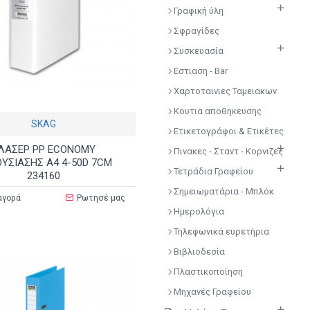
Γραφική ύλη
Σφραγίδες
Συσκευασία
Εστιαση - Bar
Χαρτοταινιες Ταμειακων
Κουτια αποθηκευσης
SKAG
Ετικετογράφοι & Ετικέτες
ΛΑΣΕΡ PP ECONOMY
Πινακες - Σταντ - Κορνιζες
ΥΣΙΑΣΗΣ Α4 4-50D 7CM
Τετράδια Γραφείου
234160
Σημειωματάρια - Μπλόκ
αγορά
Ρωτησέ μας
Ημερολόγια
Τηλεφωνικά ευρετήρια
Βιβλιοδεσία
Πλαστικοποίηση
Μηχανές Γραφείου