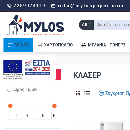
2289024119
info@mylospaper.com
All
ΜΕΝΟΥ
ΧΑΡΤΟΠΩΛΕΊΟ
ΜΕΛΆΝΙΑ - ΤΌΝΕΡΣ
.
ΦΊΛΤΡΑ
ΚΛΑΣΈΡ
Καθαρισμός
Εύρος Τιμών
Σύγκριση Π
€
€