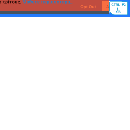
ό τρίτους.
Μάθετε περισσότερα...
CTRL+F2
Opt Out
Agree
SKAG
 SKAG ECONOMY PP 4/32
ΠΟΡΤΟΚΑΛΙ
αγορά
Ρωτησέ μας
SKAG