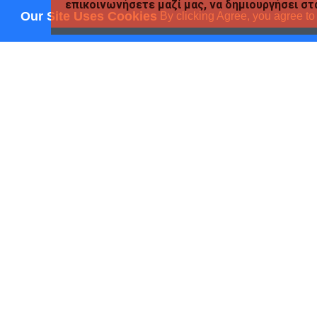
επικοινωνήσετε μαζί μας, να δημιουργήσει στα
Our Site Uses Cookies
By clicking Agree, you agree to
SKAG
ΚΛΑΣΕΡ SKAG ECONOMY 
ΜΠΟΡΝΤΩ
Άμεση αγορά
Ρω
SKAG