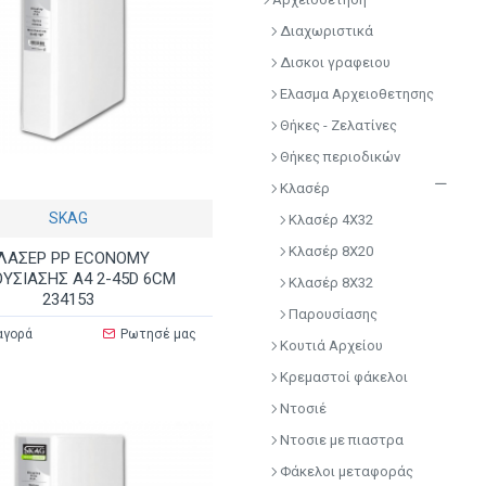
Διαχωριστικά
Δισκοι γραφειου
Ελασμα Αρχειοθετησης
Θήκες - Ζελατίνες
Θήκες περιοδικών
Κλασέρ
SKAG
Κλασέρ 4Χ32
Κλασέρ 8Χ20
ΛΑΣΕΡ PP ECONOMY
ΥΣΙΑΣΗΣ Α4 2-45D 6CM
Κλασέρ 8Χ32
234153
Παρουσίασης
αγορά
Ρωτησέ μας
Κουτιά Αρχείου
Κρεμαστοί φάκελοι
Ντοσιέ
Ντοσιε με πιαστρα
Φάκελοι μεταφοράς