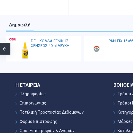
Δημοφιλή
DELI ΚΟΛΛΑ ΓΕΝΙΚΗΣ
PAN-FIX 15x6
ΧΡΗΣΕΩΣ 40ml ΛΕΥΚΗ
Η ΕΤΑΙΡΕΊΑ
ΒΟΉΘΕΙ
Πληροφορίες
Τρόποι
Επικοινωνίας
Τρόποι
Ποτιλική Προστασίας Δεδομένων
Κατηγορ
Φόρμα Επιστροφης
Μάρκες
Όροι Επιστροφών & Αγορών
Κατάλο