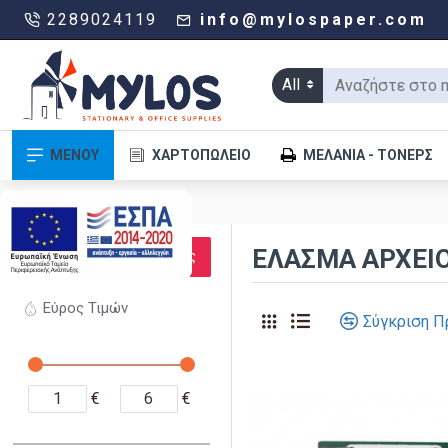
2289024119
info@mylospaper.com
All
ΜΕΝΟΥ
ΧΑΡΤΟΠΩΛΕΊΟ
ΜΕΛΆΝΙΑ - ΤΌΝΕΡΣ
.
ΦΊΛΤΡΑ
ΕΛΑΣΜΑ ΑΡΧΕΙ
Καθαρισμός
Εύρος Τιμών
Σύγκριση Π
€
€