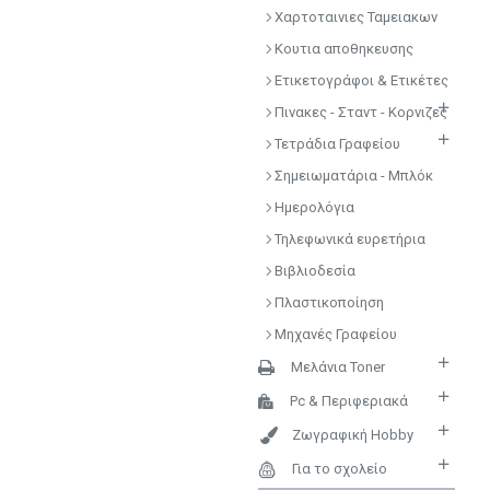
Χαρτοταινιες Ταμειακων
Κουτια αποθηκευσης
Ετικετογράφοι & Ετικέτες
Πινακες - Σταντ - Κορνιζες
Τετράδια Γραφείου
Σημειωματάρια - Μπλόκ
Ημερολόγια
Τηλεφωνικά ευρετήρια
Βιβλιοδεσία
Πλαστικοποίηση
Μηχανές Γραφείου
Μελάνια Toner
Pc & Περιφεριακά
Ζωγραφική Hobby
Για το σχολείο