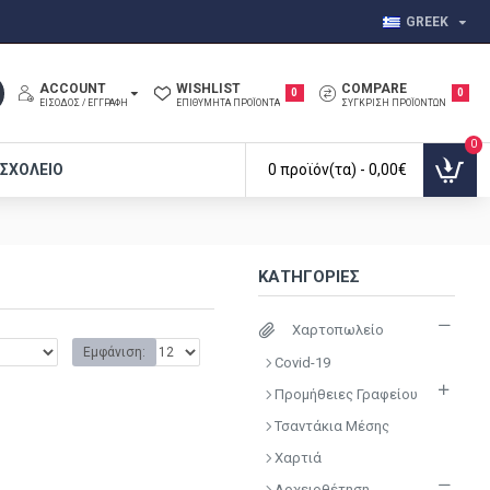
GREEK
ACCOUNT
WISHLIST
COMPARE
0
0
ΕΊΣΟΔΟΣ / ΕΓΓΡΑΦΉ
ΕΠΙΘΥΜΗΤΆ ΠΡΟΪΌΝΤΑ
ΣΎΓΚΡΙΣΗ ΠΡΟΪΌΝΤΩΝ
0
 ΣΧΟΛΕΊΟ
0 προϊόν(τα) - 0,00€
ΚΑΤΗΓΟΡΊΕΣ
Χαρτοπωλείο
Εμφάνιση:
Covid-19
Προμήθειες Γραφείου
Τσαντάκια Μέσης
Χαρτιά
Αρχειοθέτηση