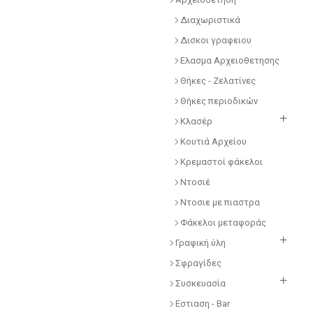
Διαχωριστικά
Δισκοι γραφειου
Ελασμα Αρχειοθετησης
Θήκες - Ζελατίνες
Θήκες περιοδικών
Κλασέρ
Κουτιά Αρχείου
Κρεμαστοί φάκελοι
Ντοσιέ
Ντοσιε με πιαστρα
Φάκελοι μεταφοράς
Γραφική ύλη
Σφραγίδες
Συσκευασία
Εστιαση - Bar