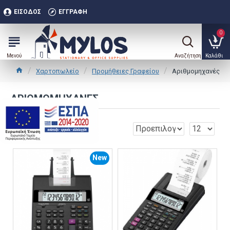
ΕΊΣΟΔΟΣ
ΕΓΓΡΑΦΉ
0
Χαρτοπωλείο
Προμήθειες Γραφείου
Αριθμομηχανές
ΑΡΙΘΜΟΜΗΧΑΝΈΣ
.
0
New