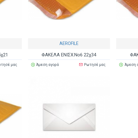
AEROFILE
5χ21
ΦΑΚΕΛΑ ΕΝΙΣΧ.Νο6 22χ34
ΦΑΚ
τησέ μας
Άμεση αγορά
Ρωτησέ μας
Άμεση 