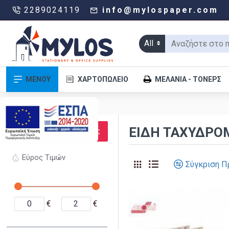
2289024119
info@mylospaper.com
All
ΜΕΝΟΥ
ΧΑΡΤΟΠΩΛΕΊΟ
ΜΕΛΆΝΙΑ - ΤΌΝΕΡΣ
.
ΦΊΛΤΡΑ
ΕΊΔΗ ΤΑΧΥΔΡΌ
Καθαρισμός
Εύρος Τιμών
Σύγκριση Π
€
€