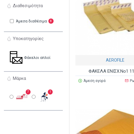
Διαθεσιμότητα
Άμεσα διαθέσιμα
8
Υποκατηγορίες
Φάκελοι απλοί
AEROFILE
ΦΑΚΕΛΑ ΕΝΙΣΧ.Νο1 1
Μάρκα
Άμεση αγορά
Ρω
7
1