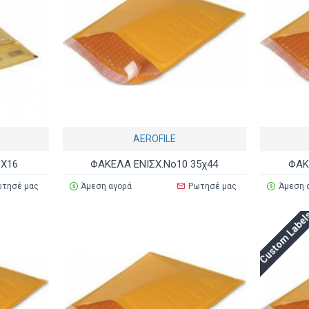
AEROFILE
1Χ16
ΦΑΚΕΛΑ ΕΝΙΣΧ.Νο10 35χ44
ΦΑΚ
τησέ μας
Άμεση αγορά
Ρωτησέ μας
Άμεση 
Custom Labe