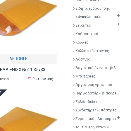
Είδη ταχυδρόμησης
Φάκελοι απλοί
Ετικέτες
Καθαριστικά
Κόλλες
Κολλητικές ταινίες
AEROFILE
Λάστιχα
Λογιστικό έντυπο - βιβλίο
ΕΛΑ ΕΝΙΣΧ.Νο11 35χ33
Μπαταριες
αγορά
Ρωτησέ μας
Οργάνωση γραφείου
ls
Περφορατέρ - Διακορευτές
Σελιδοδείκτες
Συνδετήρες - Πιάστρες - Πινέζες
Συραπτικά - Αποσυραπτικά
Ταμεία Χρημάτων €