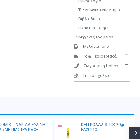
Ημερολόγια
Τηλεφωνικά ευρετήρια
Βιβλιοδεσία
Πλαστικοποίηση
Μηχανές Γραφείου
Μελάνια Toner
Pc & Περιφεριακά
Ζωγραφική Hobby
Για το σχολείο
COMIX ΠΙΝΑΚΙΔΑ ΞΥΛΙΝΗ
DELI ΚΟΛΛΑ STICK 20gr
Α5 ΜΕ ΠΙΑΣΤΡΑ ΚΑΦΕ
EA20210