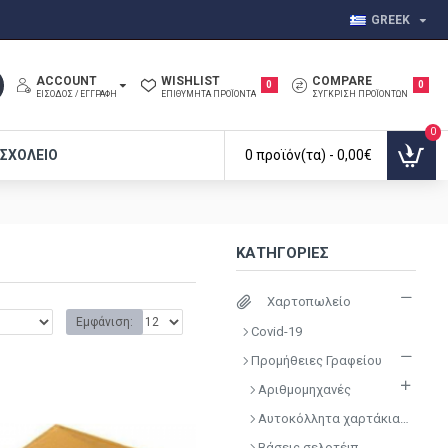
GREEK
ACCOUNT
WISHLIST
COMPARE
0
0
ΕΊΣΟΔΟΣ / ΕΓΓΡΑΦΉ
ΕΠΙΘΥΜΗΤΆ ΠΡΟΪΌΝΤΑ
ΣΎΓΚΡΙΣΗ ΠΡΟΪΌΝΤΩΝ
0
 ΣΧΟΛΕΊΟ
0 προϊόν(τα) - 0,00€
ΚΑΤΗΓΟΡΊΕΣ
Χαρτοπωλείο
Εμφάνιση:
Covid-19
Προμήθειες Γραφείου
Αριθμομηχανές
Αυτοκόλλητα χαρτάκια Post it
Βάσεις σελοτέιπ