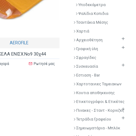
Υποδεκάμετρα
Ψαλίδια Κοπιδια
Τσαντάκια Μέσης
Χαρτιά
Αρχειοθέτηση
AEROFILE
Γραφική ύλη
ΕΛΑ ΕΝΙΣΧ.Νο9 30χ44
Σφραγίδες
αγορά
Ρωτησέ μας
Συσκευασία
Εστιαση - Bar
Χαρτοταινιες Ταμειακων
Κουτια αποθηκευσης
Ετικετογράφοι & Ετικέτες
Πινακες - Σταντ - Κορνιζες
Τετράδια Γραφείου
Σημειωματάρια - Μπλόκ