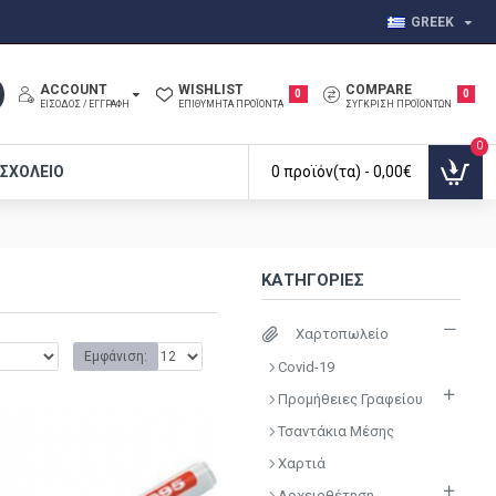
GREEK
ACCOUNT
WISHLIST
COMPARE
0
0
ΕΊΣΟΔΟΣ / ΕΓΓΡΑΦΉ
ΕΠΙΘΥΜΗΤΆ ΠΡΟΪΌΝΤΑ
ΣΎΓΚΡΙΣΗ ΠΡΟΪΌΝΤΩΝ
0
 ΣΧΟΛΕΊΟ
0 προϊόν(τα) - 0,00€
ΚΑΤΗΓΟΡΊΕΣ
Χαρτοπωλείο
Εμφάνιση:
Covid-19
Προμήθειες Γραφείου
Τσαντάκια Μέσης
Χαρτιά
Αρχειοθέτηση