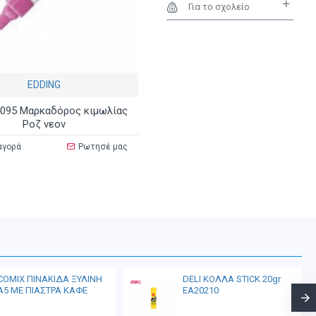
Για το σχολείο
EDDING
4095 Μαρκαδόρος κιμωλίας
Ροζ νεον
αγορά
Ρωτησέ μας
COMIX ΠΙΝΑΚΙΔΑ ΞΥΛΙΝΗ
DELI ΚΟΛΛΑ STICK 20gr
Α5 ΜΕ ΠΙΑΣΤΡΑ ΚΑΦΕ
EA20210