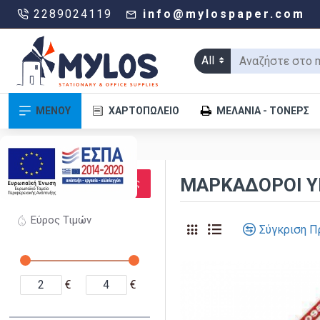
2289024119
info@mylospaper.com
All
ΜΕΝΟΥ
ΧΑΡΤΟΠΩΛΕΊΟ
ΜΕΛΆΝΙΑ - ΤΌΝΕΡΣ
.
ΦΊΛΤΡΑ
ΜΑΡΚΑΔΌΡΟΙ Υ
Καθαρισμός
Εύρος Τιμών
Σύγκριση Π
€
€