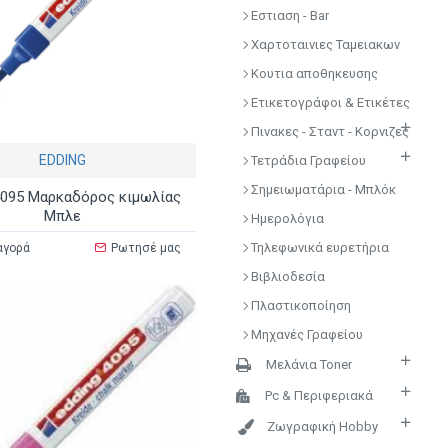
Εστιαση - Bar
Χαρτοταινιες Ταμειακων
Κουτια αποθηκευσης
Ετικετογράφοι & Ετικέτες
Πινακες - Σταντ - Κορνιζες
EDDING
Τετράδια Γραφείου
Σημειωματάρια - Μπλόκ
4095 Μαρκαδόρος κιμωλίας
Μπλε
Ημερολόγια
Τηλεφωνικά ευρετήρια
αγορά
Ρωτησέ μας
Βιβλιοδεσία
Πλαστικοποίηση
Μηχανές Γραφείου
Μελάνια Toner
Pc & Περιφεριακά
Ζωγραφική Hobby