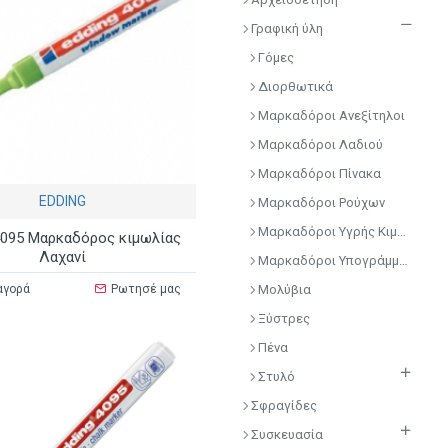
Γραφική ύλη
Γόμες
Διορθωτικά
Μαρκαδόροι Ανεξίτηλοι
Μαρκαδόροι Λαδιού
Μαρκαδόροι Πίνακα
EDDING
Μαρκαδόροι Ρούχων
Μαρκαδόροι Υγρής Κιμωλίας
4095 Μαρκαδόρος κιμωλίας
Λαχανί
Μαρκαδόροι Υπογράμμισης
αγορά
Ρωτησέ μας
Μολύβια
Ξύστρες
Πένα
Στυλό
Σφραγίδες
Συσκευασία