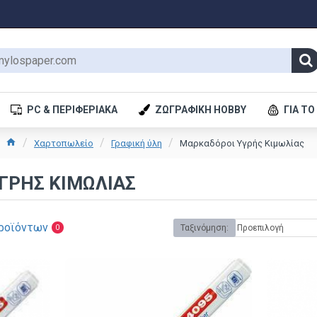
PC & ΠΕΡΙΦΕΡΙΑΚΆ
ΖΩΓΡΑΦΙΚΉ HOBBY
ΓΙΑ ΤΟ
Χαρτοπωλείο
Γραφική ύλη
Μαρκαδόροι Υγρής Κιμωλίας
ΓΡΉΣ ΚΙΜΩΛΊΑΣ
ροϊόντων
Ταξινόμηση:
0