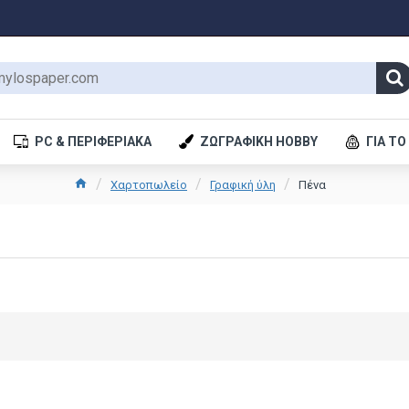
PC & ΠΕΡΙΦΕΡΙΑΚΆ
ΖΩΓΡΑΦΙΚΉ HOBBY
ΓΙΑ ΤΟ
Χαρτοπωλείο
Γραφική ύλη
Πένα