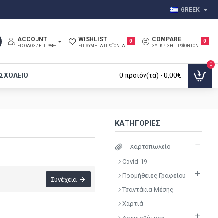
GREEK
ACCOUNT
WISHLIST
COMPARE
0
0
ΕΊΣΟΔΟΣ / ΕΓΓΡΑΦΉ
ΕΠΙΘΥΜΗΤΆ ΠΡΟΪΌΝΤΑ
ΣΎΓΚΡΙΣΗ ΠΡΟΪΌΝΤΩΝ
0
 ΣΧΟΛΕΊΟ
0 προϊόν(τα) - 0,00€
ΚΑΤΗΓΟΡΊΕΣ
Χαρτοπωλείο
Covid-19
Προμήθειες Γραφείου
Συνέχεια
Τσαντάκια Μέσης
Χαρτιά
Αρχειοθέτηση