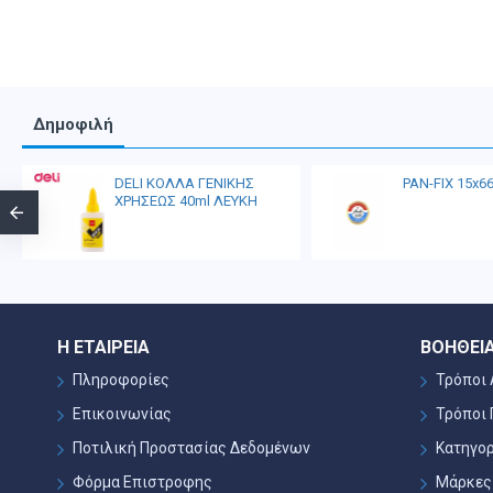
Δημοφιλή
DELI ΚΟΛΛΑ ΓΕΝΙΚΗΣ
PAN-FIX 15x6
ΧΡΗΣΕΩΣ 40ml ΛΕΥΚΗ
Η ΕΤΑΙΡΕΊΑ
ΒΟΉΘΕΙ
Πληροφορίες
Τρόποι
Επικοινωνίας
Τρόποι
Ποτιλική Προστασίας Δεδομένων
Κατηγορ
Φόρμα Επιστροφης
Μάρκες