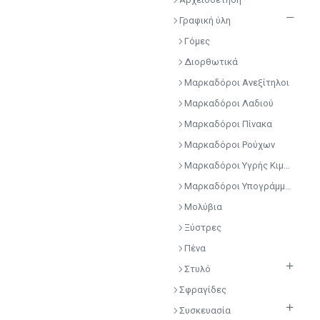
Γραφική ύλη
Γόμες
Διορθωτικά
Μαρκαδόροι Ανεξίτηλοι
Μαρκαδόροι Λαδιού
Μαρκαδόροι Πίνακα
Μαρκαδόροι Ρούχων
Μαρκαδόροι Υγρής Κιμωλίας
Μαρκαδόροι Υπογράμμισης
Μολύβια
Ξύστρες
Πένα
Στυλό
Σφραγίδες
Συσκευασία