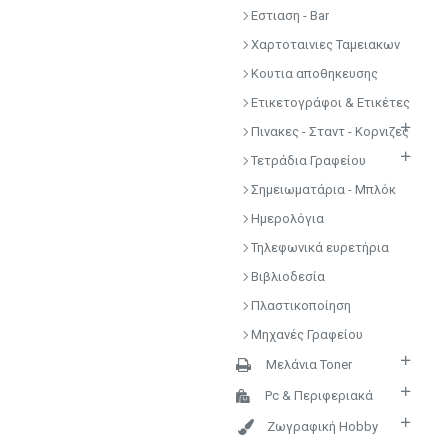
Εστιαση - Bar
Χαρτοταινιες Ταμειακων
Κουτια αποθηκευσης
Ετικετογράφοι & Ετικέτες
Πινακες - Σταντ - Κορνιζες
Τετράδια Γραφείου
Σημειωματάρια - Μπλόκ
Ημερολόγια
Τηλεφωνικά ευρετήρια
Βιβλιοδεσία
Πλαστικοποίηση
Μηχανές Γραφείου
Μελάνια Toner
Pc & Περιφεριακά
Ζωγραφική Hobby