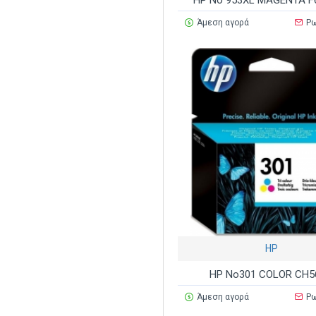
HP No 953XL MAGENTA F
Άμεση αγορά
Ρω
HP
HP No301 COLOR CH5
Άμεση αγορά
Ρω