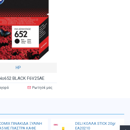
HP
No652 BLACK F6V25AE
αγορά
Ρωτησέ μας
COMIX ΠΙΝΑΚΙΔΑ ΞΥΛΙΝΗ
DELI ΚΟΛΛΑ STICK 20gr
Α5 ΜΕ ΠΙΑΣΤΡΑ ΚΑΦΕ
EA20210