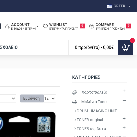
GREEK
ACCOUNT
WISHLIST
COMPARE
0
0
ΕΊΣΟΔΟΣ / ΕΓΓΡΑΦΉ
ΕΠΙΘΥΜΗΤΆ ΠΡΟΪΌΝΤΑ
ΣΎΓΚΡΙΣΗ ΠΡΟΪΌΝΤΩΝ
0
 ΣΧΟΛΕΊΟ
0 προϊόν(τα) - 0,00€
ΚΑΤΗΓΟΡΊΕΣ
Χαρτοπωλείο
Εμφάνιση:
Μελάνια Toner
DRUM - IMAGING UNIT
TONER original
TONER συμβατά