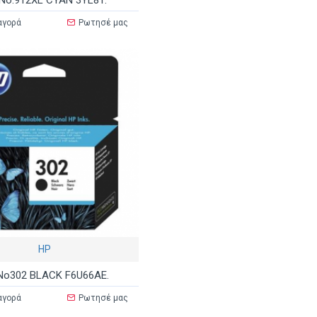
No.912XL CYAN 3YL81.
αγορά
Ρωτησέ μας
HP
No302 BLACK F6U66AE.
αγορά
Ρωτησέ μας