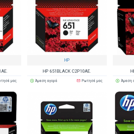
HP
1AE.
HP 651BLACK C2P10AE.
H
τησέ μας
Άμεση αγορά
Ρωτησέ μας
Άμεση 