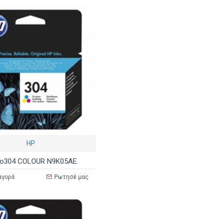
HP
o304 COLOUR N9K05AE.
αγορά
Ρωτησέ μας