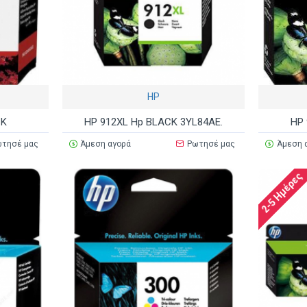
HP
CK
HP 912XL Hp BLACK 3YL84AE.
HP 
τησέ μας
Άμεση αγορά
Ρωτησέ μας
Άμεση 
2-5 Ημέρες