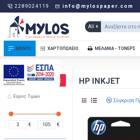
2289024119
info@mylospaper.com
All
ΜΕΝΟΥ
ΧΑΡΤΟΠΩΛΕΊΟ
ΜΕΛΆΝΙΑ - ΤΌΝΕΡΣ
.
ΦΊΛΤΡΑ
HP INKJET
Καθαρισμός
Εύρος Τιμών
Σύγκριση Π
€
€