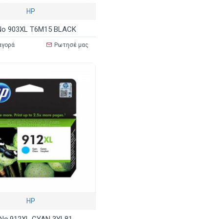
HP
No 903XL T6M15 BLACK
αγορά
Ρωτησέ μας
HP