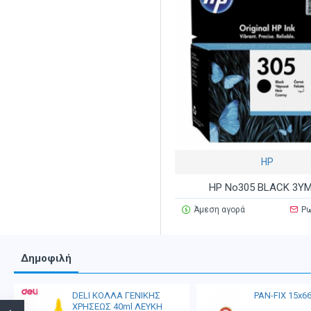
HP
HP No305 BLACK 3YM
Άμεση αγορά
Ρω
Δημοφιλή
DELI ΚΟΛΛΑ ΓΕΝΙΚΗΣ
PAN-FIX 15x6
ΧΡΗΣΕΩΣ 40ml ΛΕΥΚΗ