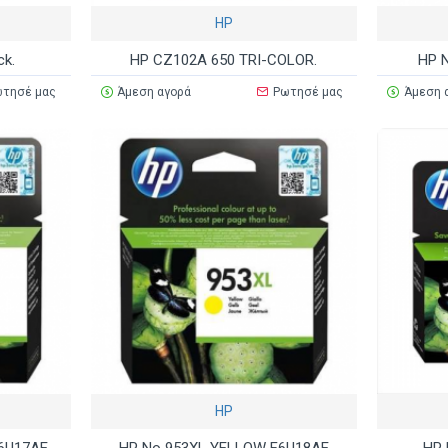
HP
ck.
HP CZ102A 650 TRI-COLOR.
HP 
τησέ μας
Άμεση αγορά
Ρωτησέ μας
Άμεση 
HP