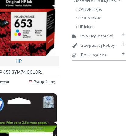
ΜΕΛΑΝΙΑ ΓΙΑ inkjet ΕΚΤΥΠΩΤΕΣ
CANON inkjet
EPSON inkjet
HP inkjet
Pc & Περιφεριακά
Ζωγραφική Hobby
Για το σχολείο
HP
P 653 3YM74 COLOR.
αγορά
Ρωτησέ μας