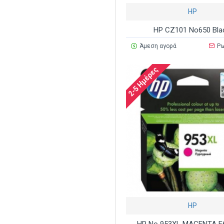
HP
HP CZ101 No650 Bla
Άμεση αγορά
Ρω
2-5 Ημέρες
HP