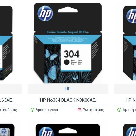
HP
U65AE.
HP No304 BLACK N9K06AE.
HP N
τησέ μας
Άμεση αγορά
Ρωτησέ μας
Άμεση 