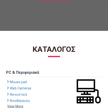
ΚΑΤΆΛΟΓΟΣ
PC & Περιφεριακά
Mouse pad
Web Cameras
Ακουστικά
Αποθήκευση
View More