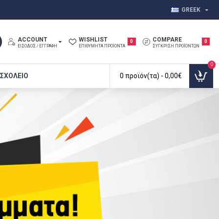
GREEK
ACCOUNT
WISHLIST
COMPARE
0
0
ΕΊΣΟΔΟΣ / ΕΓΓΡΑΦΉ
ΕΠΙΘΥΜΗΤΆ ΠΡΟΪΌΝΤΑ
ΣΎΓΚΡΙΣΗ ΠΡΟΪΌΝΤΩΝ
0
 ΣΧΟΛΕΊΟ
0 προϊόν(τα) - 0,00€